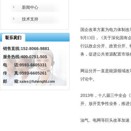
新闻中心
技术支持
国企改革方案为电力体制改
9
月
13
日，《关于深化国有
行以政企分开、政资分开、
销售直线:152-8066-9881
务，促进公共资源配置市场
服务热线:400-0751-505
电 话:0593-6605331
网运分开一直是能源领域改
传 真:0593-6605261
讨论中。
邮 箱:
sales@fuhengfd.com
2013
年，十八届三中全会《
开、放开竞争性业务，推进
油气、电网等巨头改革加速